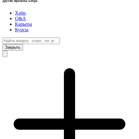
другие проекты хабра
Хабр
Q&A
Карьера
Курсы
Закрыть