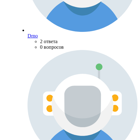
Drno
2 ответа
0 вопросов