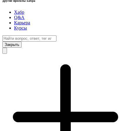
другие проекты хабра
Хабр
Q&A
Карьера
Курсы
Закрыть