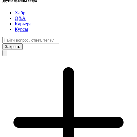
другие проекты хабра
Хабр
Q&A
Карьера
Курсы
Закрыть