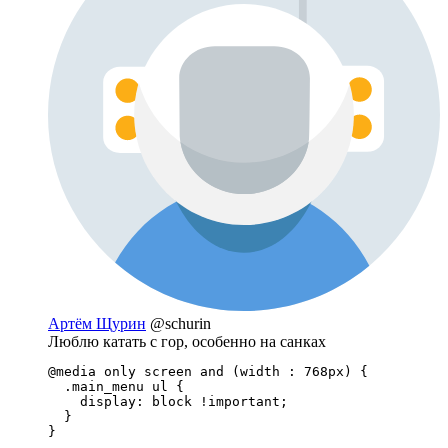
Артём Щурин
@schurin
Люблю катать с гор, особенно на санках
@media only screen and (width : 768px) {

  .main_menu ul {

    display: block !important;

  }

}