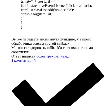
target="' + tagsId[i] + '"]');
itemList.removeEventListener('click', callback);
itemList.classList.add('tvz-disable');
console.log(itemList);
}
}
}
Вы же передаёте анонимную функцию, у вашего
обработчика совсем другой callback
Можно складировать callback'и связывая с типами
событиями
Ответ написан
более трёх лет назад
1
комментарий