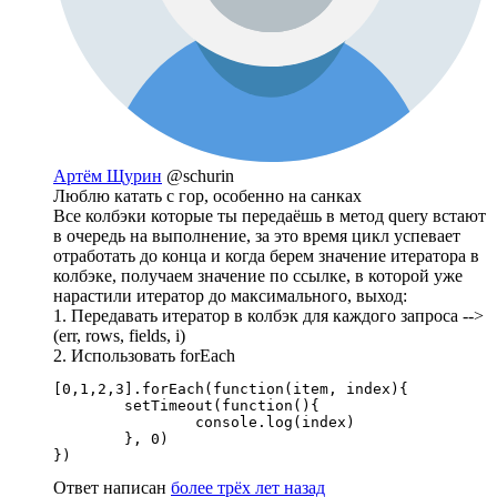
Артём Щурин
@schurin
Люблю катать с гор, особенно на санках
Все колбэки которые ты передаёшь в метод query встают
в очередь на выполнение, за это время цикл успевает
отработать до конца и когда берем значение итератора в
колбэке, получаем значение по ссылке, в которой уже
нарастили итератор до максимального, выход:
1. Передавать итератор в колбэк для каждого запроса -->
(err, rows, fields, i)
2. Использовать forEach
[0,1,2,3].forEach(function(item, index){

	setTimeout(function(){

		console.log(index)

	}, 0)

})
Ответ написан
более трёх лет назад