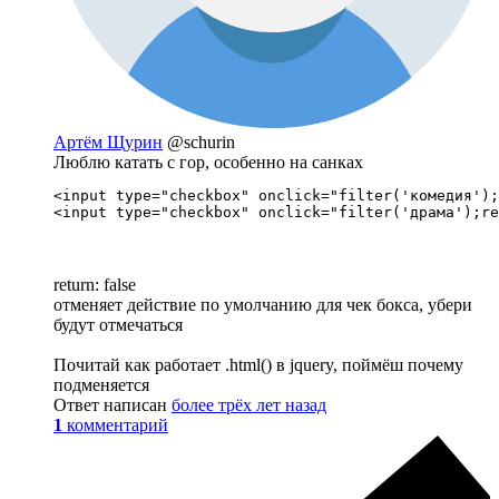
Артём Щурин
@schurin
Люблю катать с гор, особенно на санках
<input type="checkbox" onclick="filter('комедия');
<input type="checkbox" onclick="filter('драма');re
return: false
отменяет действие по умолчанию для чек бокса, убери
будут отмечаться
Почитай как работает .html() в jquery, поймёш почему
подменяется
Ответ написан
более трёх лет назад
1
комментарий