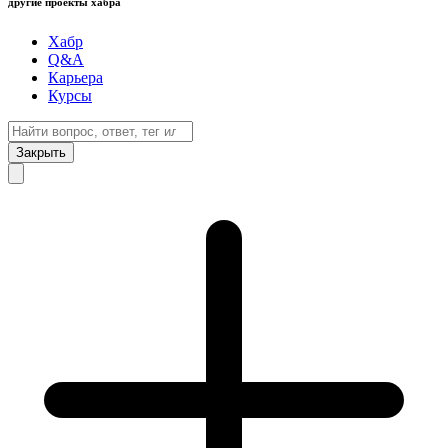
другие проекты хабра
Хабр
Q&A
Карьера
Курсы
Закрыть