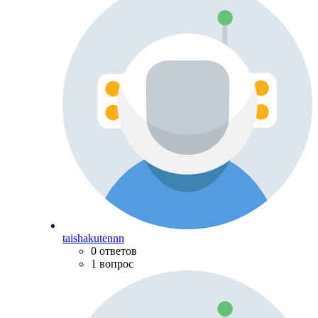
taishakutennn
0 ответов
1 вопрос