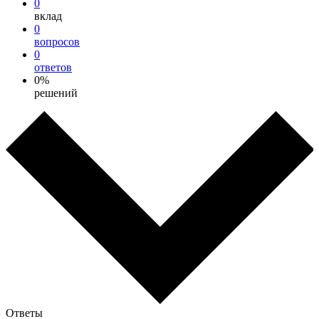
0
вклад
0
вопросов
0
ответов
0%
решений
Ответы