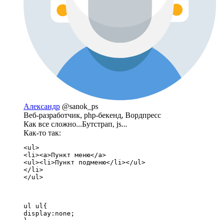
Александр
@sanok_ps
Веб-разработчик, php-бекенд, Вордпресс
Как все сложно...Бутстрап, js...
Как-то так:
<ul>

<li><a>Пункт меню</a>

<ul><li>Пункт подменю</li></ul>

</li>

</ul>
ul ul{

display:none;
