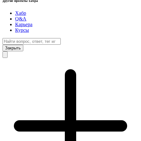
другие проекты хабра
Хабр
Q&A
Карьера
Курсы
Закрыть