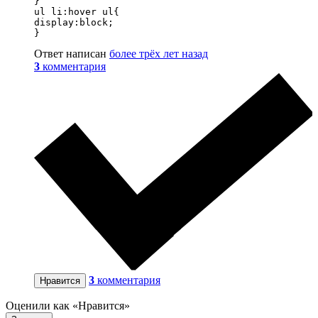
}

ul li:hover ul{

display:block;

}
Ответ написан
более трёх лет назад
3
комментария
3
комментария
Нравится
Оценили как «Нравится»