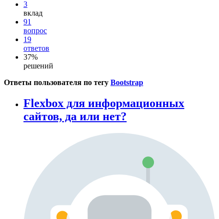
3
вклад
91
вопрос
19
ответов
37%
решений
Ответы пользователя по тегу
Bootstrap
Flexbox для информационных
сайтов, да или нет?