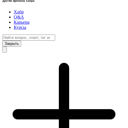
другие проекты хабра
Хабр
Q&A
Карьера
Курсы
Закрыть