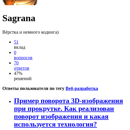
Sagrana
Вёрстка и немного кодинга)
51
вклад
0
вопросов
70
ответов
47%
решений
Ответы пользователя по тегу
Веб-разработка
Пример поворота 3D-изображения
при прокрутке. Как реализован
поворот изображения и какая
используется технология?