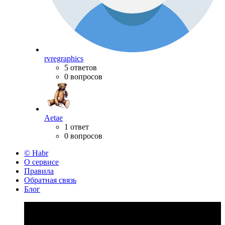
rvregraphics
5 ответов
0 вопросов
Aetae
1 ответ
0 вопросов
© Habr
О сервисе
Правила
Обратная связь
Блог