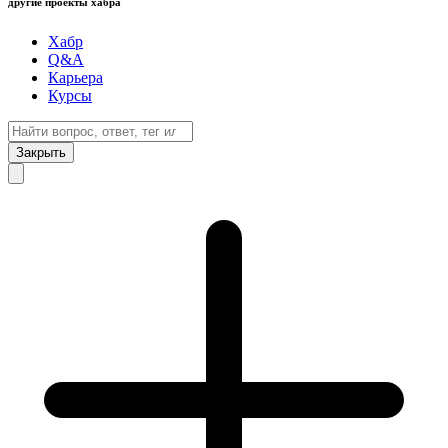
другие проекты хабра
Хабр
Q&A
Карьера
Курсы
Закрыть