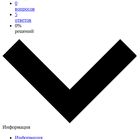
0
вопросов
5
ответов
0%
решений
Информация
Информация