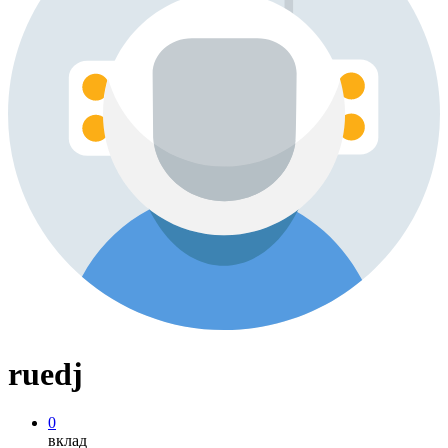
ruedj
0
вклад