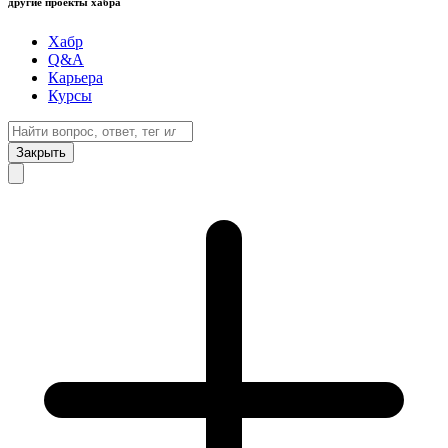
другие проекты хабра
Хабр
Q&A
Карьера
Курсы
Закрыть