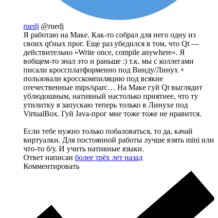
ruedj
@ruedj
Я работаю на Маке. Как-то собрал для него одну из
своих qt'ных прог. Еще раз убедился в том, что Qt —
действительно «Write once, compile anywhere». Я
вобщем-то знал это и раньше :) т.к. мы с коллегами
писали кроссплатформенно под Винду/Линух +
пользовали кросскомпиляцию под всякие
отечественные mips/sparc… На Маке гуй Qt выглядит
ублюдошным, нативный настолько приятнее, что ту
утилитку я запускаю теперь только в Линухе под
VirtualBox. Гуй Java-прог мне тоже тоже не нравится.
Если тебе нужно только побаловаться, то да, качай
виртуалки. Для постоянной работы лучше взять mini или
что-то б/у. И учить нативные языки.
Ответ написан
более трёх лет назад
Комментировать