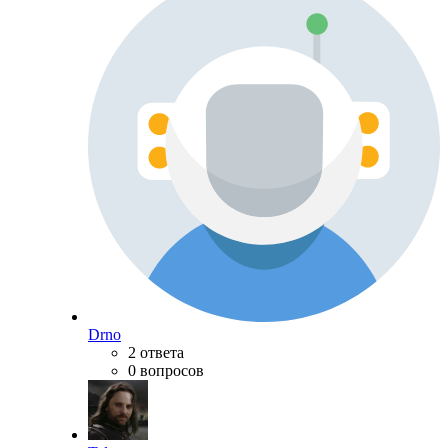
Drno
2 ответа
0 вопросов