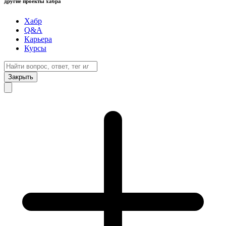
другие проекты хабра
Хабр
Q&A
Карьера
Курсы
Закрыть