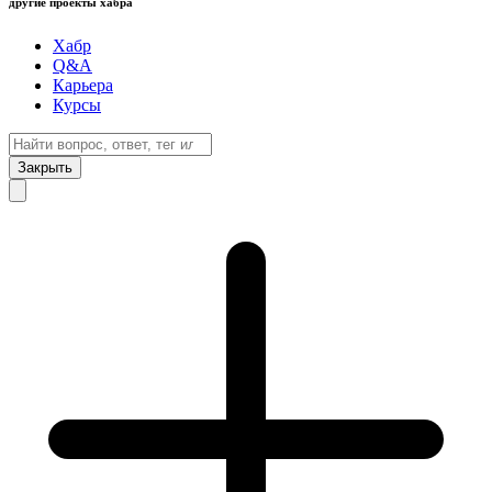
другие проекты хабра
Хабр
Q&A
Карьера
Курсы
Закрыть