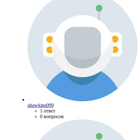
ahawkins099
1 ответ
0 вопросов