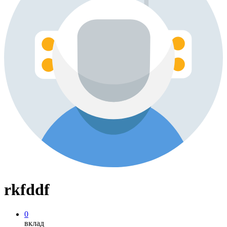
rkfddf
0
вклад