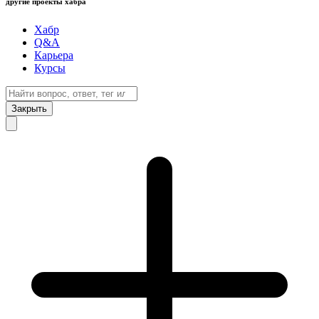
другие проекты хабра
Хабр
Q&A
Карьера
Курсы
Закрыть