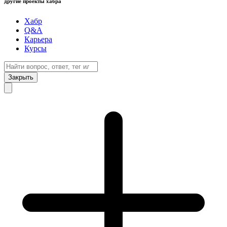
другие проекты хабра
Хабр
Q&A
Карьера
Курсы
Закрыть