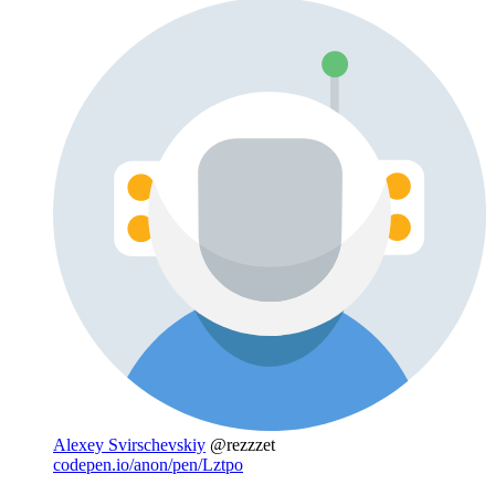
Alexey Svirschevskiy
@rezzzet
codepen.io/anon/pen/Lztpo