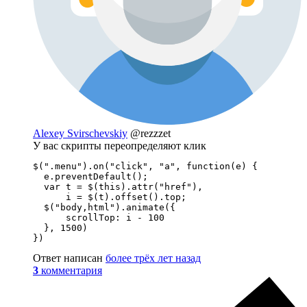
Alexey Svirschevskiy
@rezzzet
У вас скрипты переопределяют клик
$(".menu").on("click", "a", function(e) {

  e.preventDefault();

  var t = $(this).attr("href"),

      i = $(t).offset().top;

  $("body,html").animate({

      scrollTop: i - 100

  }, 1500)

})
Ответ написан
более трёх лет назад
3
комментария