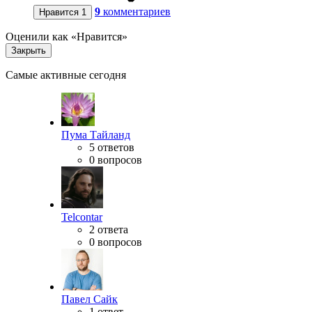
9
комментариев
Нравится
1
Оценили как «Нравится»
Закрыть
Самые активные сегодня
Пума Тайланд
5 ответов
0 вопросов
Telcontar
2 ответа
0 вопросов
Павел Сайк
1 ответ