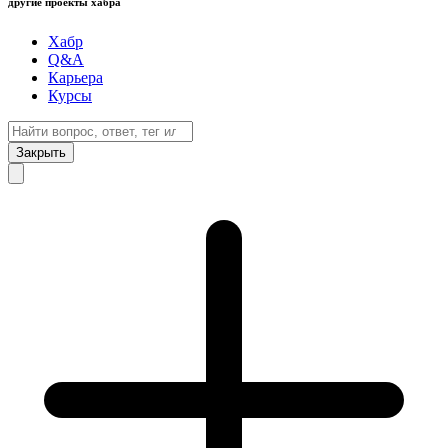
другие проекты хабра
Хабр
Q&A
Карьера
Курсы
Закрыть