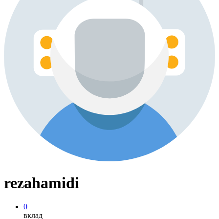
rezahamidi
0
вклад