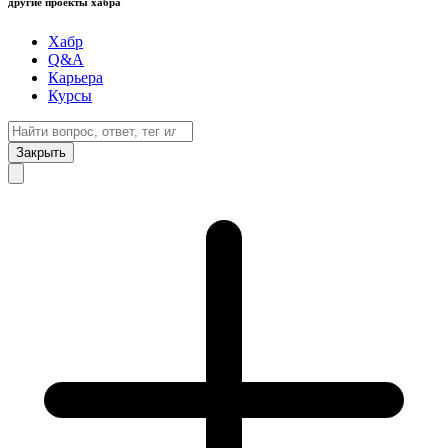
другие проекты хабра
Хабр
Q&A
Карьера
Курсы
Закрыть