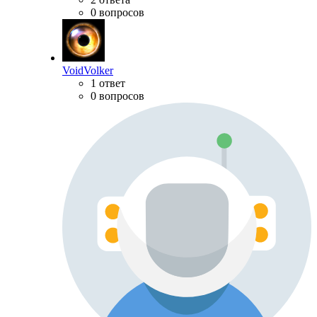
0 вопросов
VoidVolker
1 ответ
0 вопросов