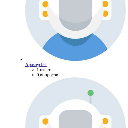
Apasnychel
1 ответ
0 вопросов