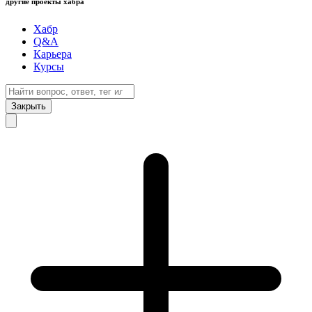
другие проекты хабра
Хабр
Q&A
Карьера
Курсы
Закрыть