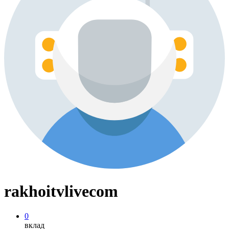
rakhoitvlivecom
0
вклад