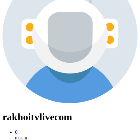
rakhoitvlivecom
0
вклад