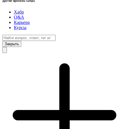
другие проекты хабра
Хабр
Q&A
Карьера
Курсы
Закрыть