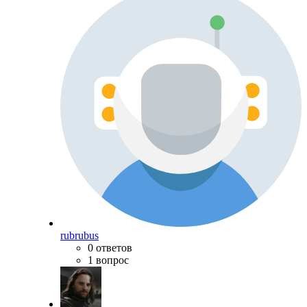
rubrubus
0 ответов
1 вопрос