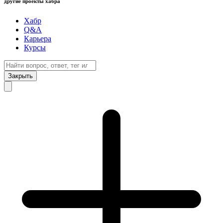
другие проекты хабра
Хабр
Q&A
Карьера
Курсы
Закрыть