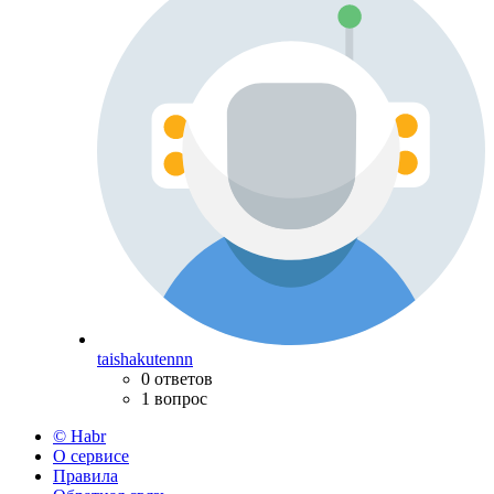
taishakutennn
0 ответов
1 вопрос
© Habr
О сервисе
Правила