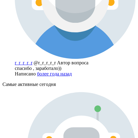
r_r_r_r_r
@r_r_r_r_r
Автор вопроса
спасибо , заработало))
Написано
более года назад
Самые активные сегодня