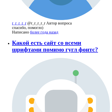
r_r_r_r_r
@r_r_r_r_r
Автор вопроса
спасибо, помогло)
Написано
более года назад
Какой есть сайт со всеми
шрифтами помимо гугл фонтс?