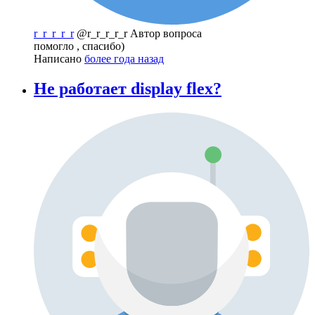
r_r_r_r_r
@r_r_r_r_r
Автор вопроса
помогло , спасибо)
Написано
более года назад
Не работает display flex?