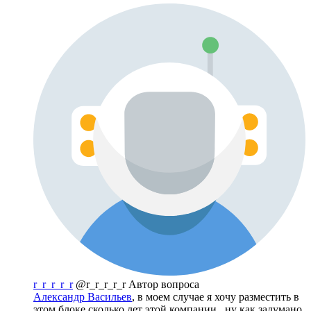
r_r_r_r_r
@r_r_r_r_r
Автор вопроса
Александр Васильев
, в моем случае я хочу разместить в
этом блоке сколько лет этой компании , ну как задумано