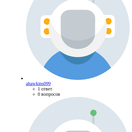
ahawkins099
1 ответ
0 вопросов