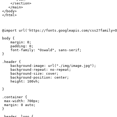
    </section>

   </main>

</body>

</html>
@import url('https://fonts.googleapis.com/css2?family=O
body {

    margin: 0;

    padding: 0;

    font-family: "Oswald", sans-serif;

}

.header {

    background-image: url("./img/image.jpg");

    background-repeat: no-repeat;

    background-size: cover;

    background-position: center;

    height: 100vh;

}

.container {

 max-width: 700px;

 margin: 0 auto;

}

.header__logo {
