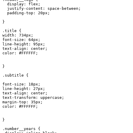
  display: flex;

  justify-content: space-between;

  padding-top: 20px;

}

.title {

width: 734px;

font-size: 64px;

line-height: 95px;

text-align: center;

color: #FFFFFF;

}

.subtitle {

font-size: 18px;

line-height: 27px;

text-align: center;

text-transform: uppercase;

margin-top: 35px;

color: #FFFFFF;

}

.number__years {
