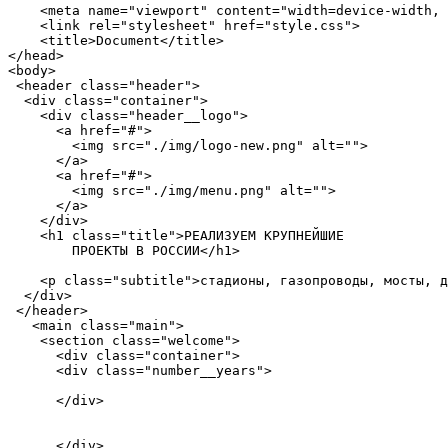
    <meta name="viewport" content="width=device-width, 
    <link rel="stylesheet" href="style.css">

    <title>Document</title>

</head>

<body>

 <header class="header">

  <div class="container">

    <div class="header__logo">

      <a href="#">

        <img src="./img/logo-new.png" alt="">

      </a>

      <a href="#">

        <img src="./img/menu.png" alt="">

      </a>

    </div>

    <h1 class="title">РЕАЛИЗУЕМ КРУПНЕЙШИЕ

        ПРОЕКТЫ В РОССИИ</h1>

    <p class="subtitle">стадионы, газопроводы, мосты, д
  </div>

 </header>

   <main class="main">

    <section class="welcome">

      <div class="container">

      <div class="number__years">

      </div>

      </div>
