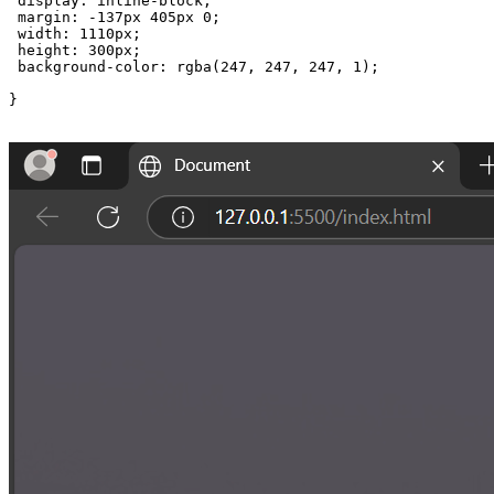
 display: inline-block;

 margin: -137px 405px 0;

 width: 1110px;

 height: 300px;

 background-color: rgba(247, 247, 247, 1);

}