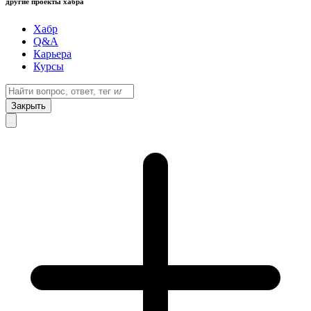
другие проекты хабра
Хабр
Q&A
Карьера
Курсы
Закрыть