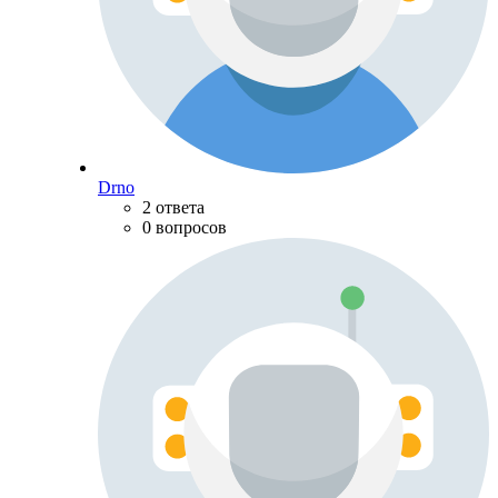
Drno
2 ответа
0 вопросов