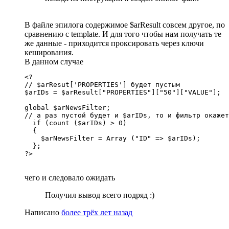
В файле эпилога содержимое $arResult совсем другое, по
сравнению с template. И для того чтобы нам получать те
же данные - приходится проксировать через ключи
кеширования.
В данном случае
<?

// $arResut['PROPERTIES'] будет пустым

$arIDs = $arResult["PROPERTIES"]["50"]["VALUE"];

global $arNewsFilter;

// а раз пустой будет и $arIDs, то и фильтр окажет
  if (count ($arIDs) > 0)

  {

    $arNewsFilter = Array ("ID" => $arIDs);

  };

?>
чего и следовало ожидать
Получил вывод всего подряд :)
Написано
более трёх лет назад