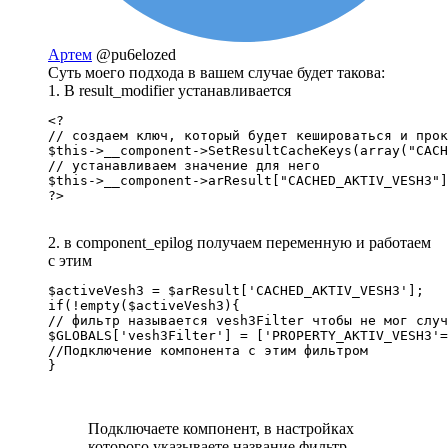
Артем
@pu6elozed
Суть моего подхода в вашем случае будет такова:
1. В result_modifier устанавливается
<?

// создаем ключ, который будет кешироваться и прок
$this->__component->SetResultCacheKeys(array("CACH
// устанавливаем значение для него

$this->__component->arResult["CACHED_AKTIV_VESH3"]
?>
2. в component_epilog получаем переменную и работаем
с этим
$activeVesh3 = $arResult['CACHED_AKTIV_VESH3'];

if(!empty($activeVesh3){

// фильтр называется vesh3Filter чтобы не мог случ
$GLOBALS['vesh3Filter'] = ['PROPERTY_AKTIV_VESH3'=
//Подключение компонента с этим фильтром

}
Подключаете компонент, в настройках
которого указываете название фильтр,