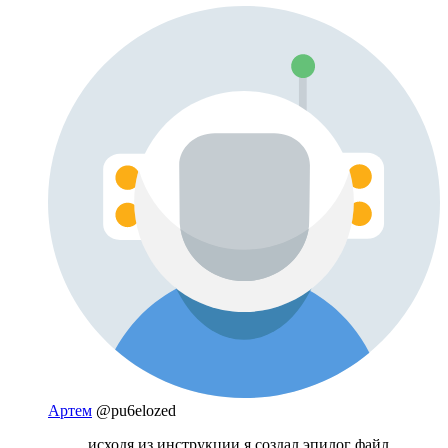
Артем
@pu6elozed
исходя из инструкции я создал эпилог файл