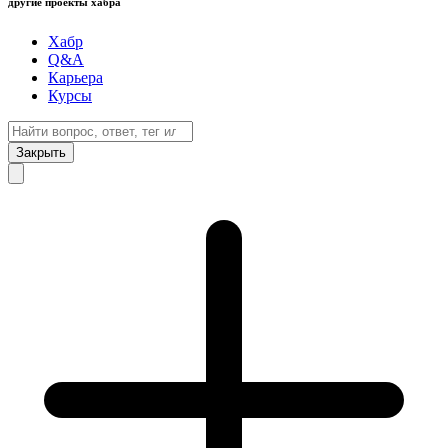
другие проекты хабра
Хабр
Q&A
Карьера
Курсы
Закрыть