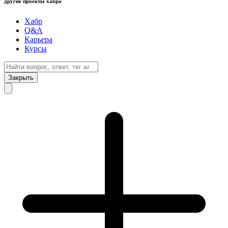
другие проекты хабра
Хабр
Q&A
Карьера
Курсы
Закрыть