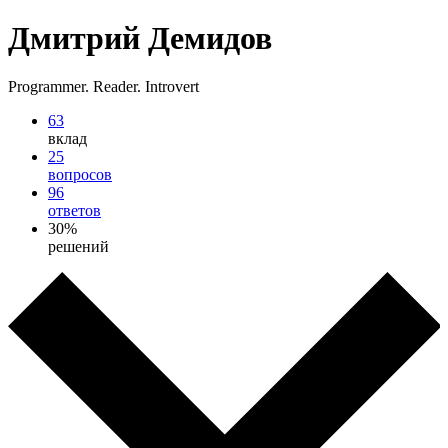
Дмитрий Демидов
Programmer. Reader. Introvert
63
вклад
25
вопросов
96
ответов
30%
решений