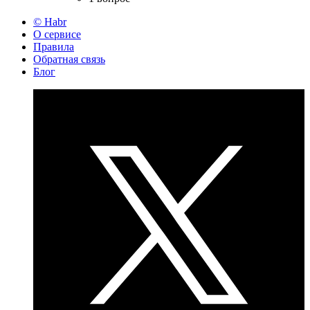
© Habr
О сервисе
Правила
Обратная связь
Блог