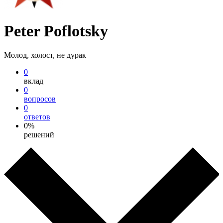
Peter Poflotsky
Молод, холост, не дурак
0
вклад
0
вопросов
0
ответов
0%
решений