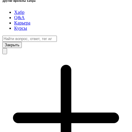
другие проекты хабра
Хабр
Q&A
Карьера
Курсы
Закрыть