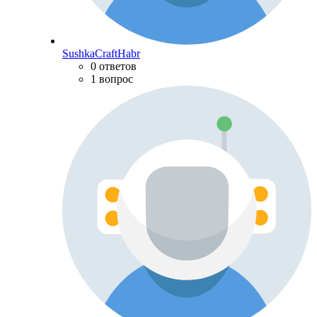
SushkaCraftHabr
0 ответов
1 вопрос