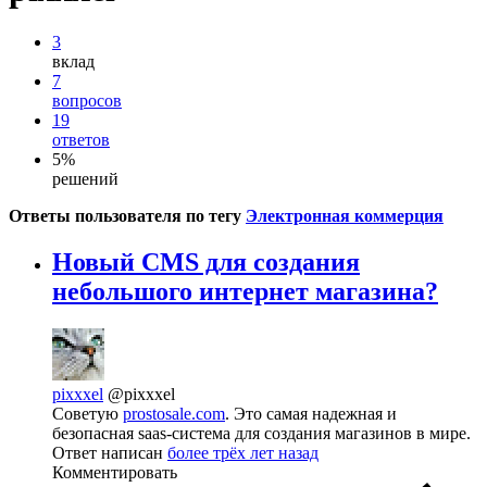
3
вклад
7
вопросов
19
ответов
5%
решений
Ответы пользователя по тегу
Электронная коммерция
Новый CMS для создания
небольшого интернет магазина?
pixxxel
@pixxxel
Советую
prostosale.com
. Это самая надежная и
безопасная saas-система для создания магазинов в мире.
Ответ написан
более трёх лет назад
Комментировать