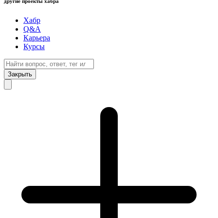
другие проекты хабра
Хабр
Q&A
Карьера
Курсы
Закрыть