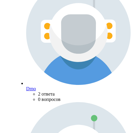
Drno
2 ответа
0 вопросов