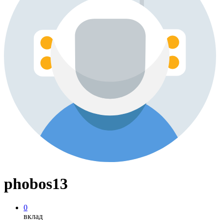
phobos13
0
вклад