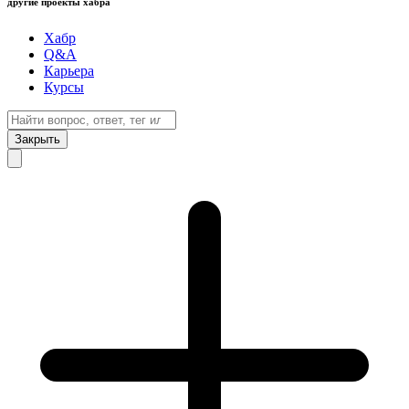
другие проекты хабра
Хабр
Q&A
Карьера
Курсы
Закрыть