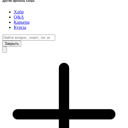
другие проекты хабра
Хабр
Q&A
Карьера
Курсы
Закрыть