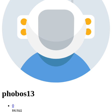
phobos13
0
вклад