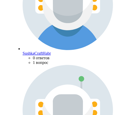
SushkaCraftHabr
0 ответов
1 вопрос