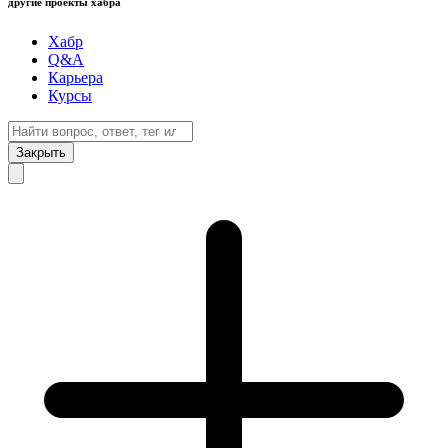
другие проекты хабра
Хабр
Q&A
Карьера
Курсы
Закрыть