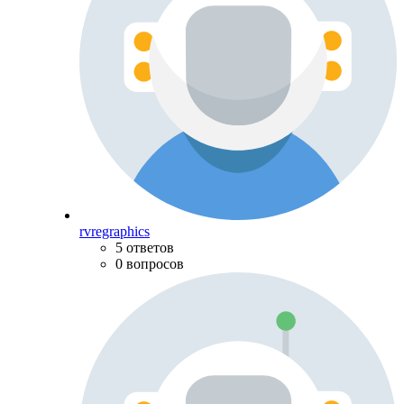
rvregraphics
5 ответов
0 вопросов