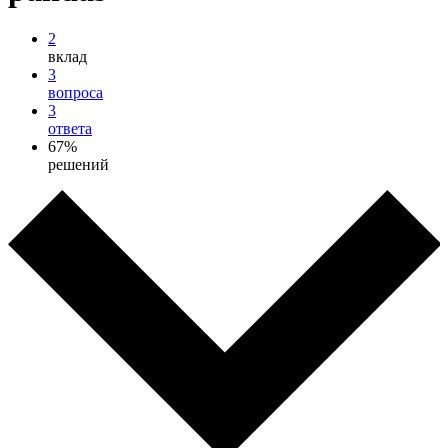
2
вклад
3
вопроса
3
ответа
67%
решений