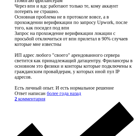
Помогаю фрилансерам
Через впн и вдс работают только те, кому аккаунт
потерять не страшно.
Основная проблема не в протоколе вовсе, а в
прохождении верификации по запросу Upwork, после
того, как посидел под впн
Запрос на прохождение верификации локации с
просьбой отключиться от впн прилетал в 90% случаев
которые мне известны
ИП адрес любого "своего" арендованного сервера
светится как принадлежащий датацентру. Фрилансеры в
основном это физики и конторы которые подключены к
гражданским провайдерам, у которых иной пул IP
адресов.
Есть личный опыт. И есть нормальное решение
Ответ написан
более года назад
2
комментария