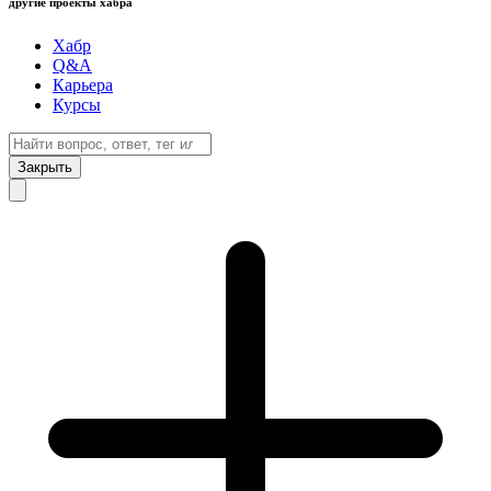
другие проекты хабра
Хабр
Q&A
Карьера
Курсы
Закрыть