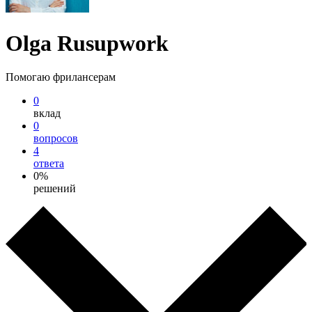
Olga Rusupwork
Помогаю фрилансерам
0
вклад
0
вопросов
4
ответа
0%
решений