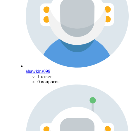
ahawkins099
1 ответ
0 вопросов