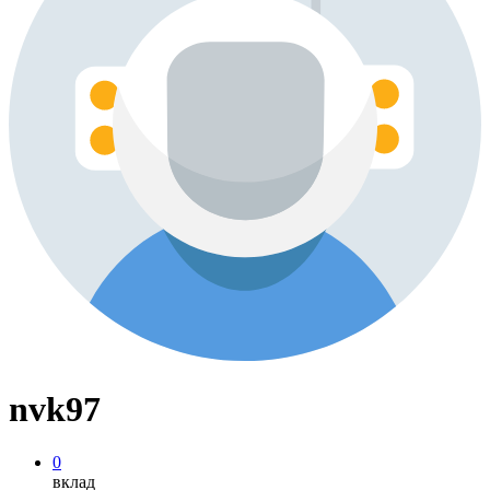
nvk97
0
вклад