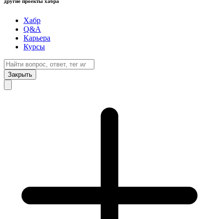
другие проекты хабра
Хабр
Q&A
Карьера
Курсы
Закрыть