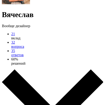
Вячеслав
Вообще дизайнер
21
вклад
32
вопроса
35
ответов
60%
решений