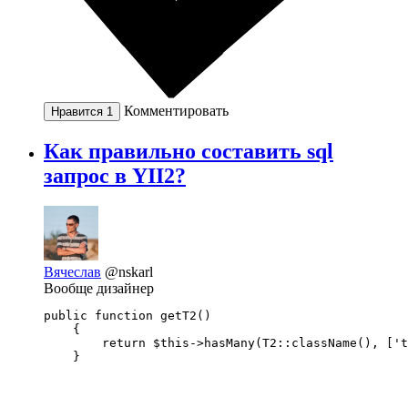
Комментировать
Нравится
1
Как правильно составить sql
запрос в YII2?
Вячеслав
@nskarl
Вообще дизайнер
public function getТ2() 

    { 

        return $this->hasMany(Т2::className(), ['t
    }