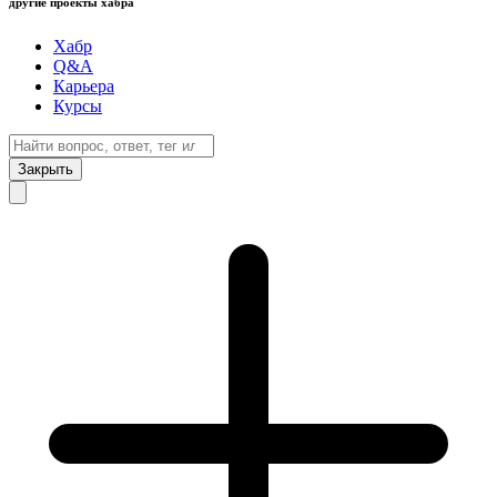
другие проекты хабра
Хабр
Q&A
Карьера
Курсы
Закрыть