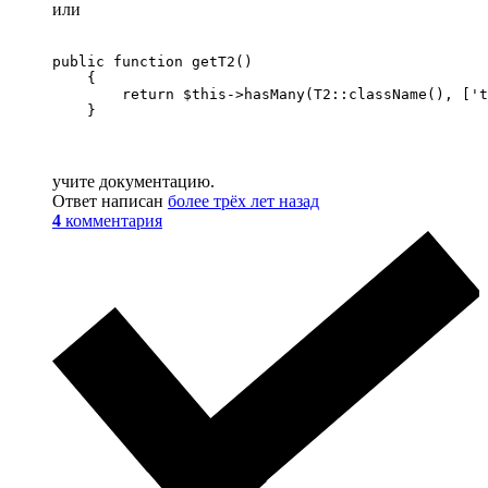
или
public function getТ2() 

    { 

        return $this->hasMany(Т2::className(), ['t
    }
учите документацию.
Ответ написан
более трёх лет назад
4
комментария