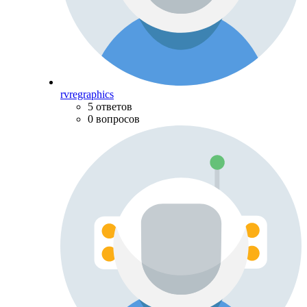
rvregraphics
5 ответов
0 вопросов