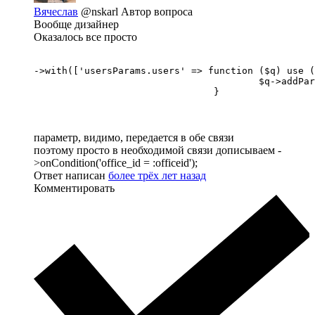
Вячеслав
@nskarl
Автор вопроса
Вообще дизайнер
Оказалось все просто
->with(['usersParams.users' => function ($q) use (
					$q->addParams(['officeid' => $office->id]);

				}
параметр, видимо, передается в обе связи
поэтому просто в необходимой связи дописываем -
>onCondition('office_id = :officeid');
Ответ написан
более трёх лет назад
Комментировать