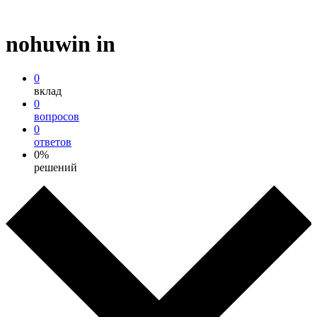
nohuwin in
0
вклад
0
вопросов
0
ответов
0%
решений