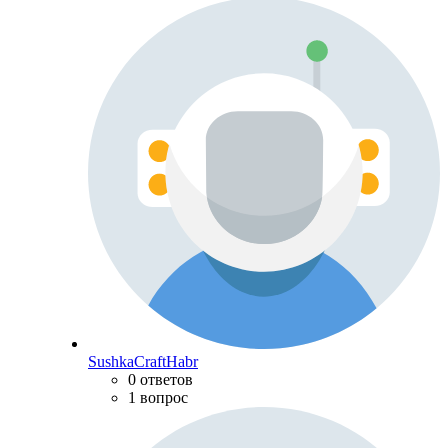
SushkaCraftHabr
0 ответов
1 вопрос