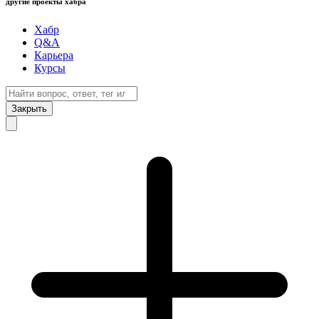
другие проекты хабра
Хабр
Q&A
Карьера
Курсы
Закрыть