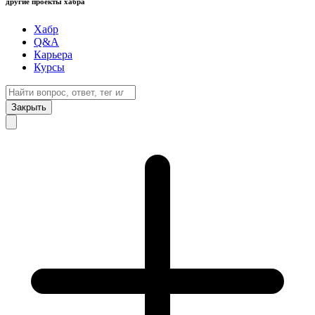
другие проекты хабра
Хабр
Q&A
Карьера
Курсы
Закрыть