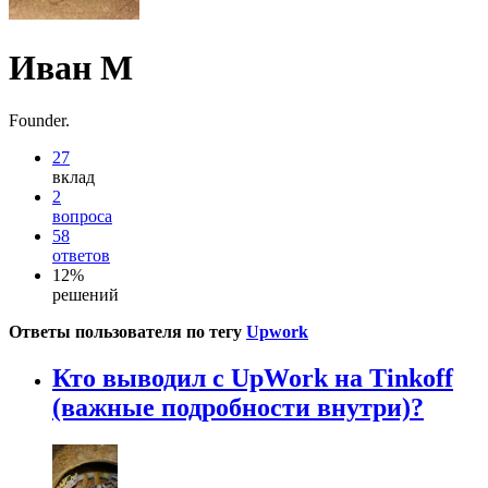
Иван М
Founder.
27
вклад
2
вопроса
58
ответов
12%
решений
Ответы пользователя по тегу
Upwork
Кто выводил с UpWork на Tinkoff
(важные подробности внутри)?