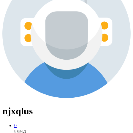
njxqlus
0
вклад