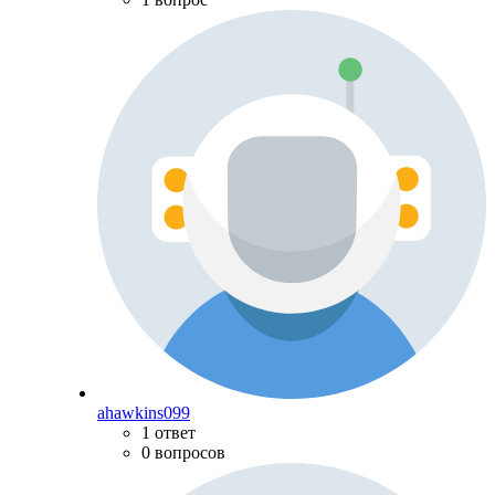
ahawkins099
1 ответ
0 вопросов