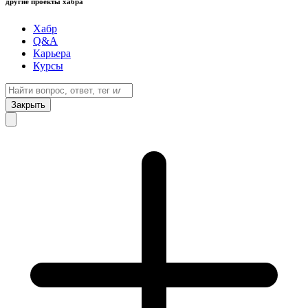
другие проекты хабра
Хабр
Q&A
Карьера
Курсы
Закрыть