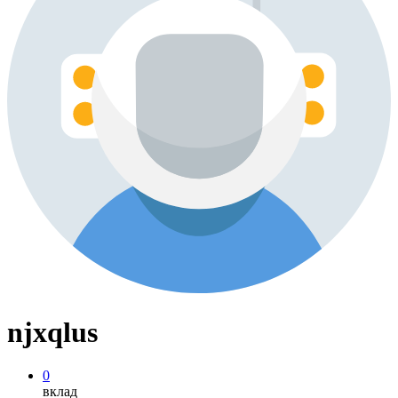
njxqlus
0
вклад