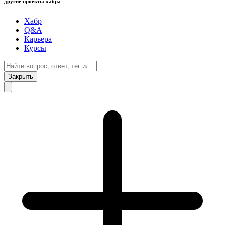
другие проекты хабра
Хабр
Q&A
Карьера
Курсы
Закрыть