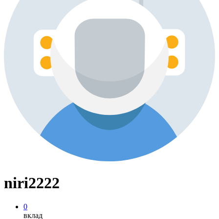
niri2222
0
вклад