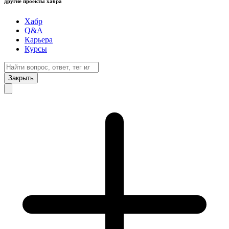
другие проекты хабра
Хабр
Q&A
Карьера
Курсы
Закрыть