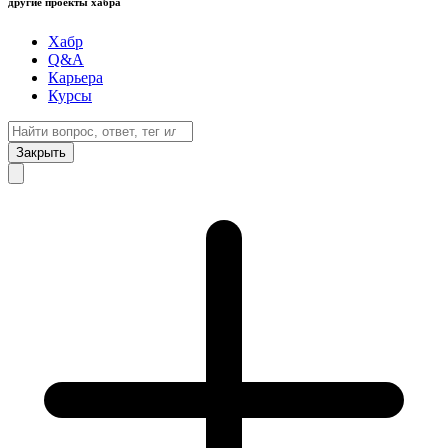
другие проекты хабра
Хабр
Q&A
Карьера
Курсы
Закрыть