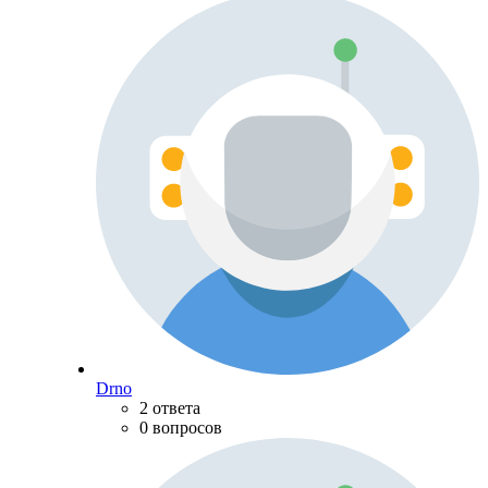
Drno
2 ответа
0 вопросов