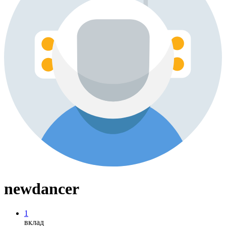
newdancer
1
вклад