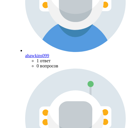
ahawkins099
1 ответ
0 вопросов