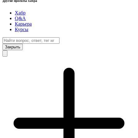
другие проекты хабра
Хабр
Q&A
Карьера
Курсы
Закрыть