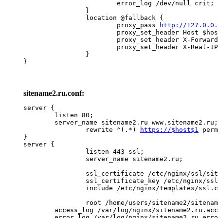
                        error_log /dev/null crit;

                }

                location @fallback {

                        proxy_pass 
http://127.0.0
                        proxy_set_header Host $hos
                        proxy_set_header X-Forward
                        proxy_set_header X-Real-IP
                }

}
sitename2.ru.conf:
server {

        listen 80;

        server_name sitename2.ru www.sitename2.ru;

		rewrite ^(.*) 
https://$host$1
 perm
}

server {

		listen 443 ssl;

		server_name sitename2.ru;

		ssl_certificate /etc/nginx/ssl/sitename2.ru/sitename2.ru.crt;

		ssl_certificate_key /etc/nginx/ssl/sitename2.ru/sitename2.ru.key;

		include /etc/nginx/templates/ssl.conf;

		root /home/users/sitename2/sitename2.ru/www;

        access_log /var/log/nginx/sitename2.ru.acc
        error_log /var/log/nginx/sitename2.ru.erro