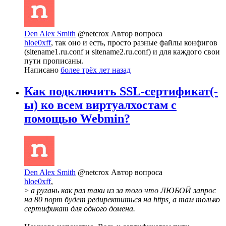
Den Alex Smith
@netcrox
Автор вопроса
hloe0xff
, так оно и есть, просто разные файлы конфигов
(sitename1.ru.conf и sitename2.ru.conf) и для каждого свои
пути прописаны.
Написано
более трёх лет назад
Как подключить SSL-сертификат(-
ы) ко всем виртуалхостам с
помощью Webmin?
Den Alex Smith
@netcrox
Автор вопроса
hloe0xff
,
>
а ругань как раз таки из за того что ЛЮБОЙ запрос
на 80 порт будет редиректиться на https, а там только
сертификат для одного домена.