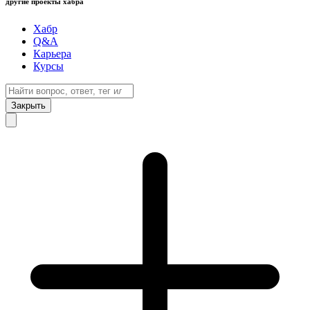
другие проекты хабра
Хабр
Q&A
Карьера
Курсы
Закрыть