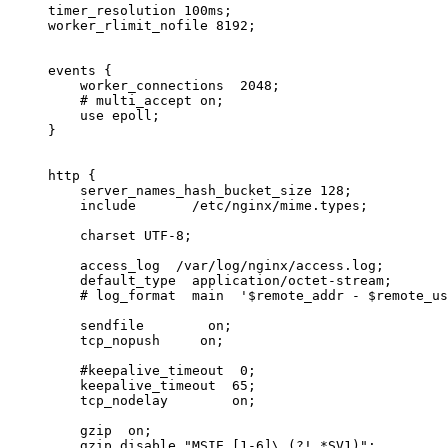
timer_resolution 100ms;

worker_rlimit_nofile 8192;

events {

    worker_connections  2048;

    # multi_accept on;

    use epoll;

}

http {

    server_names_hash_bucket_size 128;

    include       /etc/nginx/mime.types;

    charset UTF-8;

    access_log  /var/log/nginx/access.log;

    default_type  application/octet-stream;

    # log_format  main  '$remote_addr - $remote_us
    sendfile        on;

    tcp_nopush     on;

    #keepalive_timeout  0;

    keepalive_timeout  65;

    tcp_nodelay        on;

    gzip  on;

    gzip_disable "MSIE [1-6]\.(?!.*SV1)";
