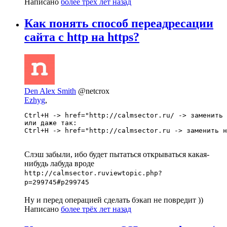
Написано
более трёх лет назад
Как понять способ переадресации
сайта с http на https?
Den Alex Smith
@netcrox
Ezhyg
,
Ctrl+H -> href="http://calmsector.ru/ -> заменить 
или даже так:

Ctrl+H -> href="http://calmsector.ru -> заменить н
Слэш забыли, ибо будет пытаться открываться какая-
нибудь лабуда вроде
http://calmsector.ruviewtopic.php?
p=299745#p299745
Ну и перед операцией сделать бэкап не повредит ))
Написано
более трёх лет назад