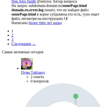
Den Alex Smith
@netcrox
Автор вопроса
На запрос subdomain.domain.ru/
somePage.html
domain.ru.error.log
пишет, что не найден файл
somePage.html
в корне субдомена (то есть, тупо ищет
файл, несмотря на инструкцию
!-f
Написано
более трёх лет назад
1
2
3
Следующие →
Самые активные сегодня
Пума Тайланд
2 ответа
0 вопросов