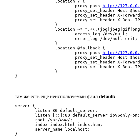
                location / {

                        proxy_pass 
http://127.0.0
                        proxy_set_header Host $hos
                        proxy_set_header X-Forward
                        proxy_set_header X-Real-IP
                }

                location ~* ^.+\.(jpg|jpeg|gif|png
                        access_log /dev/null;

                        error_log /dev/null crit;

                }

                location @fallback {

                        proxy_pass 
http://127.0.0
                        proxy_set_header Host $hos
                        proxy_set_header X-Forward
                        proxy_set_header X-Real-IP
                }

}
там же есть еще неиспользуемый файл
default:
server {

	listen 80 default_server;

	listen [::]:80 default_server ipv6only=on;

	root /var/www/;

	index index.html index.htm;

	server_name localhost;

}