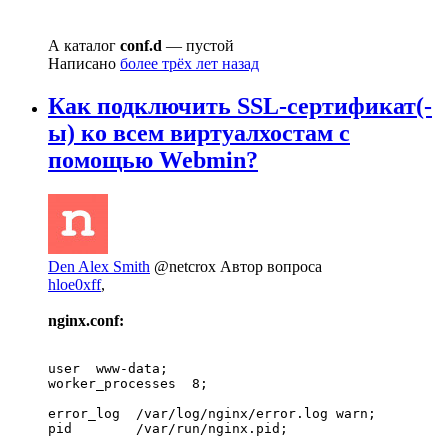
А каталог
conf.d
— пустой
Написано
более трёх лет назад
Как подключить SSL-сертификат(-
ы) ко всем виртуалхостам с
помощью Webmin?
Den Alex Smith
@netcrox
Автор вопроса
hloe0xff
,
nginx.conf:
user  www-data;

worker_processes  8;

error_log  /var/log/nginx/error.log warn;

pid        /var/run/nginx.pid;
