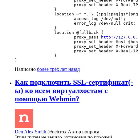
                        proxy_set_header X-Forward
                        proxy_set_header X-Real-IP
                }

                location ~* ^.+\.(jpg|jpeg|gif|png
                        access_log /dev/null;

                        error_log /dev/null crit;

                }

                location @fallback {

                        proxy_pass 
http://127.0.0
                        proxy_set_header Host $hos
                        proxy_set_header X-Forward
                        proxy_set_header X-Real-IP
                }

}
Написано
более трёх лет назад
Как подключить SSL-сертификат(-
ы) ко всем виртуалхостам с
помощью Webmin?
Den Alex Smith
@netcrox
Автор вопроса
Этим путем не вышло, установил по похожей