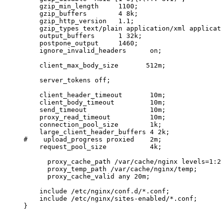
    gzip_min_length     1100;

    gzip_buffers        4 8k;

    gzip_http_version   1.1;

    gzip_types text/plain application/xml applicat
    output_buffers      1 32k;

    postpone_output     1460;

    ignore_invalid_headers      on;

    client_max_body_size       512m;

    server_tokens off;

    client_header_timeout       10m;

    client_body_timeout         10m;

    send_timeout                10m;

    proxy_read_timeout          10m;

    connection_pool_size        1k;

    large_client_header_buffers 4 2k;

#    upload_progress proxied    2m;

    request_pool_size           4k;

      proxy_cache_path /var/cache/nginx levels=1:2
      proxy_temp_path /var/cache/nginx/temp;

      proxy_cache_valid any 20m;

    include /etc/nginx/conf.d/*.conf;

    include /etc/nginx/sites-enabled/*.conf;

}