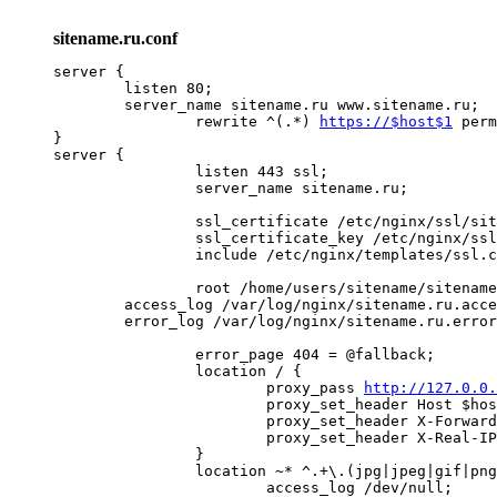
sitename.ru.conf
server {

        listen 80;

        server_name sitename.ru www.sitename.ru;

		rewrite ^(.*) 
https://$host$1
 perm
}

server {

		listen 443 ssl;

		server_name sitename.ru;

		ssl_certificate /etc/nginx/ssl/sitename.ru/sitename.ru.crt;

		ssl_certificate_key /etc/nginx/ssl/sitename.ru/sitename.ru.key;

		include /etc/nginx/templates/ssl.conf;

		root /home/users/sitename/sitename.ru/www;

        access_log /var/log/nginx/sitename.ru.acce
        error_log /var/log/nginx/sitename.ru.error
                error_page 404 = @fallback;

                location / {

                        proxy_pass 
http://127.0.0
                        proxy_set_header Host $hos
                        proxy_set_header X-Forward
                        proxy_set_header X-Real-IP
                }

                location ~* ^.+\.(jpg|jpeg|gif|png
                        access_log /dev/null;
