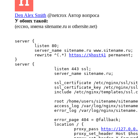
Den Alex Smith
@netcrox
Автор вопроса
У обоих такой:
(ессно, имена sitename.ru и othersite.net)
server {

        listen 80;

        server_name sitename.ru www.sitename.ru;

	rewrite ^(.*) 
https://$host$1
 permanent;

}

server {

		listen 443 ssl;

		server_name sitename.ru;

		ssl_certificate /etc/nginx/ssl/sitename.ru/sitename.ru.crt;

		ssl_certificate_key /etc/nginx/ssl/sitename.ru/sitename.ru.key;

		include /etc/nginx/templates/ssl.conf;

		root /home/users/sitename/sitename.ru/www;

		access_log /var/log/nginx/sitename.ru.access.log;

		error_log /var/log/nginx/sitename.ru.error.log info;

                error_page 404 = @fallback;

                location / {

                        proxy_pass 
http://127.0.0
                        proxy_set_header Host $hos