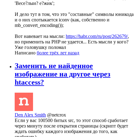
'Весе?лыи? е?жик';
И дело тут в том, что это "составные" символы юникода
и о них спотыкается iconv (как, собственно и
mb_convert_encoding());
Вот навевает на мысли:
https://habr.com/ru/post/262679/
,
но применить на PHP не удается... Есть мысли у кого?
Уже головушку поломал
Написано
более трёх лет назад
Заменить не найденное
изображение на другое через
htaccess?
Den Alex Smith
@netcrox
Если у вас 100500 битых src, то этот способ сработает
через минуту после открытия страницы (скрипт будет
ждать ошибку каждого изображения до того, как
сработать)