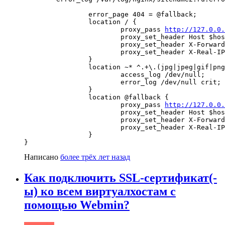
                error_page 404 = @fallback;

                location / {

                        proxy_pass 
http://127.0.0
                        proxy_set_header Host $hos
                        proxy_set_header X-Forward
                        proxy_set_header X-Real-IP
                }

                location ~* ^.+\.(jpg|jpeg|gif|png
                        access_log /dev/null;

                        error_log /dev/null crit;

                }

                location @fallback {

                        proxy_pass 
http://127.0.0
                        proxy_set_header Host $hos
                        proxy_set_header X-Forward
                        proxy_set_header X-Real-IP
                }

}
Написано
более трёх лет назад
Как подключить SSL-сертификат(-
ы) ко всем виртуалхостам с
помощью Webmin?