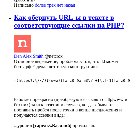
Написано
более трёх лет назад
Как обернуть URL-ы в тексте в
соответствующие ссылки на PHP?
Den Alex Smith
@netcrox
Отличное выражение, проблема в том, что tld может
быть .рф. Сделал вот такую конструкцию:
((https?:\/\/)?(www)?[a-z0-9а-яё\/]+[\.]{1}[a-z0-9
Работает прекрасно (преобразуются ссылки с http|www и
без них) за исключением случаев, когда забывают
поставить пробел после точки в конце предложения и
получаются ссылки вида:
...уронил
[тарелку.Василий]
промолчал.