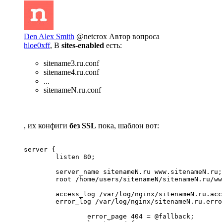
Den Alex Smith
@netcrox
Автор вопроса
hloe0xff
, В
sites-enabled
есть:
sitename3.ru.conf
sitename4.ru.conf
...
sitenameN.ru.conf
, их конфиги
без SSL
пока, шаблон вот:
server {

        listen 80;

        server_name sitenameN.ru www.sitenameN.ru;

        root /home/users/sitenameN/sitenameN.ru/ww
        access_log /var/log/nginx/sitenameN.ru.acc
        error_log /var/log/nginx/sitenameN.ru.erro
                error_page 404 = @fallback;
