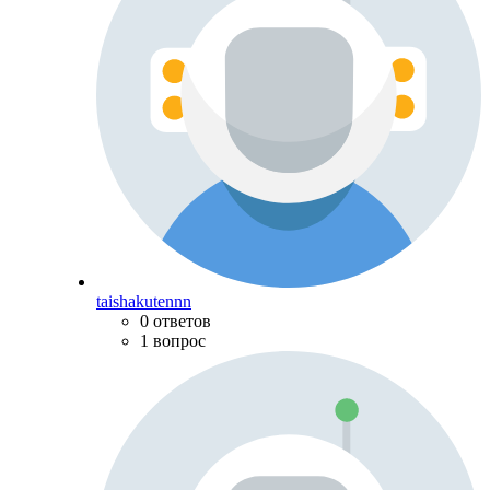
taishakutennn
0 ответов
1 вопрос