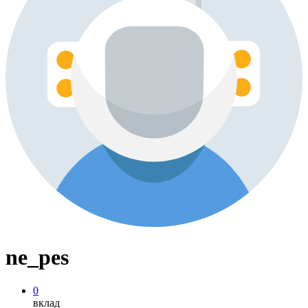
ne_pes
0
вклад