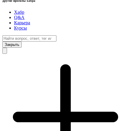
другие проекты хабра
Хабр
Q&A
Карьера
Курсы
Закрыть