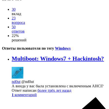
30
вклад
23
вопроса
50
ответов
22%
решений
Ответы пользователя по тегу
Windows
Multiboot: Windows7 + Hackintosh?
nd0ut
@nd0ut
А винда у вас была установлена с включенным AHCI?
Ответ написан
более трёх лет назад
1
комментарий