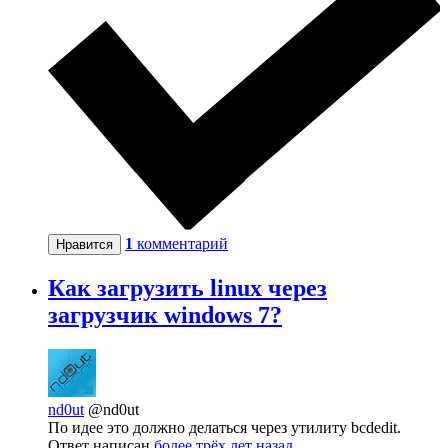
1
комментарий
Нравится
Как загрузить linux через
загрузчик windows 7?
nd0ut
@nd0ut
По идее это должно делаться через утилиту bcdedit.
Ответ написан
более трёх лет назад