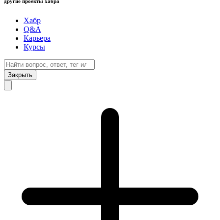
другие проекты хабра
Хабр
Q&A
Карьера
Курсы
Закрыть