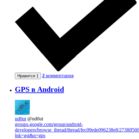
2
комментария
Нравится
1
GPS в Android
nd0ut
@nd0ut
groups.google.com/group/android-
developers/browse_thread/thread/fec09ede096238e8/2738ff50
lnk=gst&q=gps