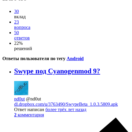
30
вклад
23
вопроса
50
ответов
22%
решений
Ответы пользователя по тегу
Android
Swype под Cyanogenmod 9?
nd0ut
@nd0ut
dl.dropbox.com/u/3763490/SwypeBeta_1.0.3.5809.apk
Ответ написан
более трёх лет назад
2
комментария