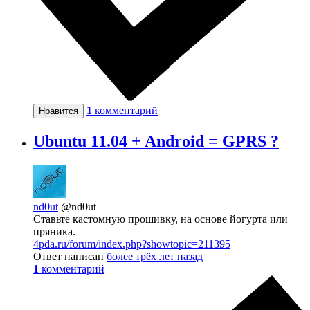
1
комментарий
Нравится
Ubuntu 11.04 + Android = GPRS ?
nd0ut
@nd0ut
Ставьте кастомную прошивку, на основе йогурта или
пряника.
4pda.ru/forum/index.php?showtopic=211395
Ответ написан
более трёх лет назад
1
комментарий