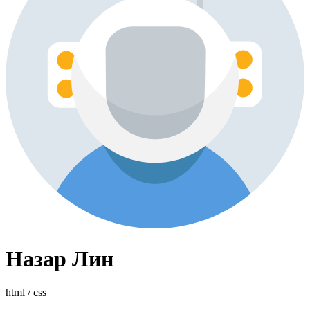
Назар Лин
html / css