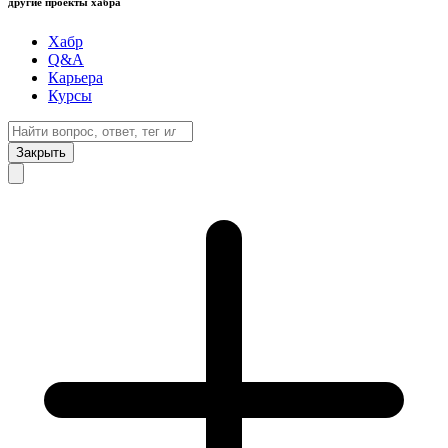
другие проекты хабра
Хабр
Q&A
Карьера
Курсы
Закрыть