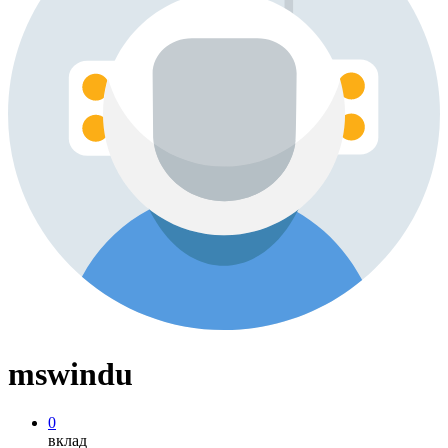
mswindu
0
вклад