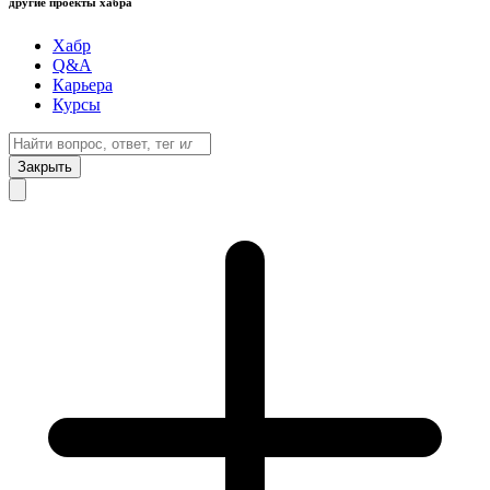
другие проекты хабра
Хабр
Q&A
Карьера
Курсы
Закрыть