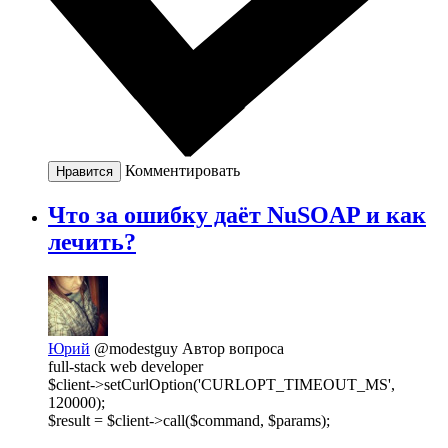
Комментировать
Нравится
Что за ошибку даёт NuSOAP и как
лечить?
Юрий
@modestguy
Автор вопроса
full-stack web developer
$client->setCurlOption('CURLOPT_TIMEOUT_MS',
120000);
$result = $client->call($command, $params);