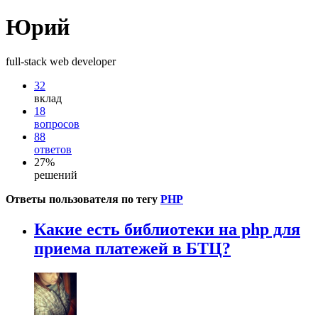
Юрий
full-stack web developer
32
вклад
18
вопросов
88
ответов
27%
решений
Ответы пользователя по тегу
PHP
Какие есть библиотеки на php для
приема платежей в БТЦ?