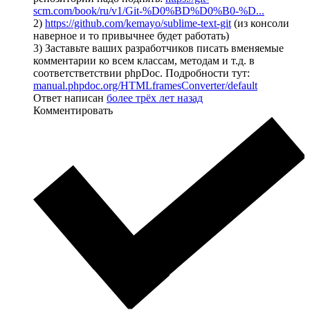
scm.com/book/ru/v1/Git-%D0%BD%D0%B0-%D...
2)
https://github.com/kemayo/sublime-text-git
(из консоли
наверное и то привычнее будет работать)
3) Заставьте ваших разработчиков писать вменяемые
комментарии ко всем классам, методам и т.д. в
соответстветствии phpDoc. Подробности тут:
manual.phpdoc.org/HTMLframesConverter/default
Ответ написан
более трёх лет назад
Комментировать