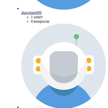
ahawkins099
1 ответ
0 вопросов