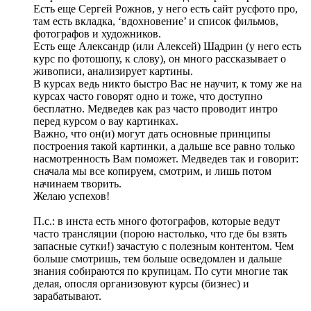
Есть еще Сергей Рожнов, у него есть сайт русфото про,
там есть вкладка, ‘вдохновение’ и список фильмов,
фотографов и художников.
Есть еще Александр (или Алексей) Шадрин (у него есть
курс по фотошопу, к слову), он много рассказывает о
живописи, анализирует картины.
В курсах ведь никто быстро Вас не научит, к тому же на
курсах часто говорят одно и тоже, что доступно
бесплатно. Медведев как раз часто проводит интро
перед курсом о вау картинках.
Важно, что он(и) могут дать основные принципы
построения такой картинки, а дальше все равно только
насмотренность Вам поможет. Медведев так и говорит:
сначала мы все копируем, смотрим, и лишь потом
начинаем творить.
Желаю успехов!
П.с.: в инста есть много фотографов, которые ведут
часто трансляции (порою настолько, что где бы взять
запасные сутки!) зачастую с полезным контентом. Чем
больше смотришь, тем больше осведомлен и дальше
знания собираются по крупицам. По сути многие так
делая, опосля организовуют курсы (бизнес) и
зарабатывают.