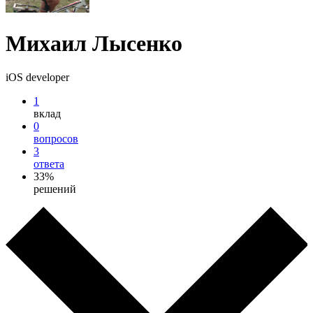
Михаил Лысенко
iOS developer
1
вклад
0
вопросов
3
ответа
33%
решений