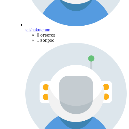
taishakutennn
0 ответов
1 вопрос