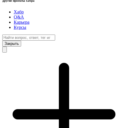
другие проекты хабра
Хабр
Q&A
Карьера
Курсы
Закрыть