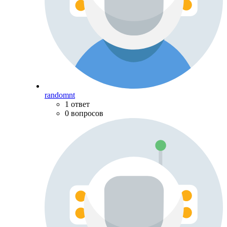
randomnt
1 ответ
0 вопросов