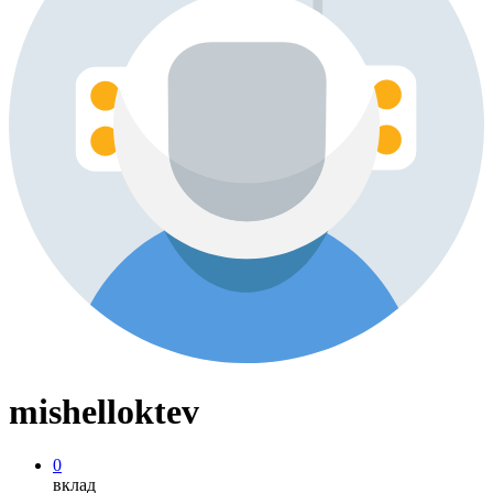
mishelloktev
0
вклад