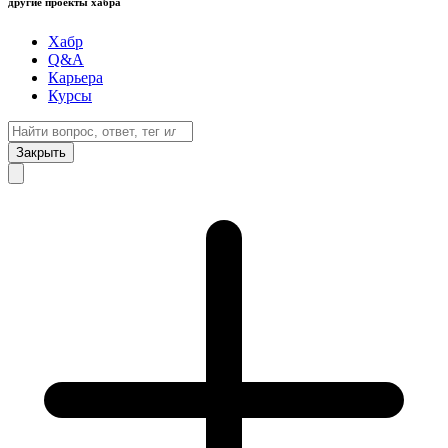
другие проекты хабра
Хабр
Q&A
Карьера
Курсы
Закрыть