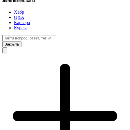
другие проекты хабра
Хабр
Q&A
Карьера
Курсы
Закрыть