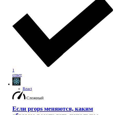
1
ответ
React
Сложный
Если props меняются, каким