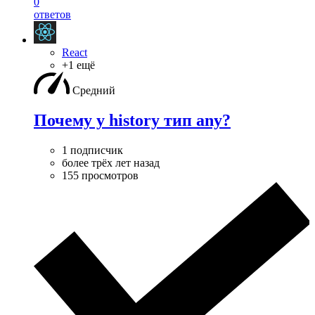
0
ответов
React
+1 ещё
Средний
Почему у history тип any?
1 подписчик
более трёх лет назад
155 просмотров