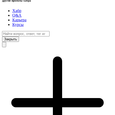
другие проекты хабра
Хабр
Q&A
Карьера
Курсы
Закрыть