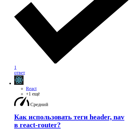
1
ответ
React
+1 ещё
Средний
Как использовать теги header, nav
в react-router?