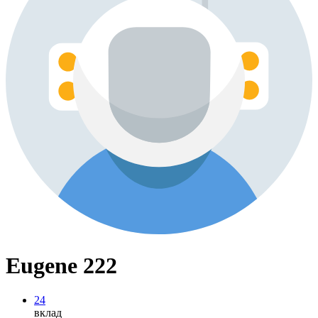
Eugene 222
24
вклад