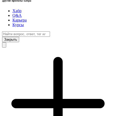
другие проекты хабра
Хабр
Q&A
Карьера
Курсы
Закрыть