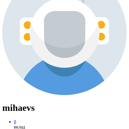
mihaevs
0
вклад