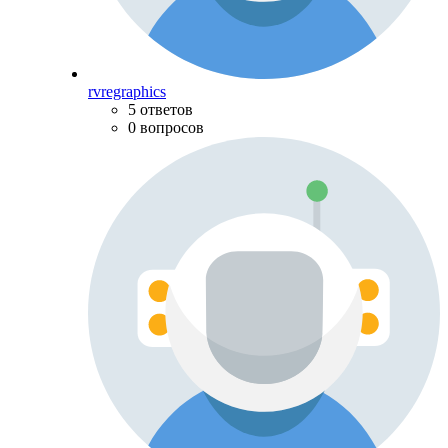
rvregraphics
5 ответов
0 вопросов