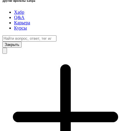
другие проекты хабра
Хабр
Q&A
Карьера
Курсы
Закрыть