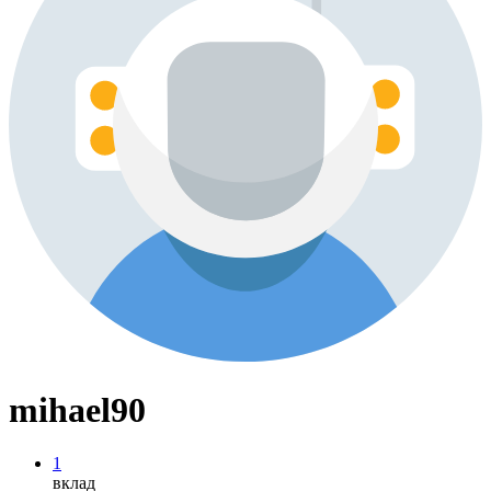
mihael90
1
вклад