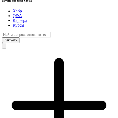
другие проекты хабра
Хабр
Q&A
Карьера
Курсы
Закрыть