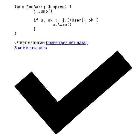
func FooBar(j Jumping) {

	j.Jump()

	if u, ok := j.(*User); ok {

		u.Swim()

	}

}
Ответ написан
более трёх лет назад
5
комментариев