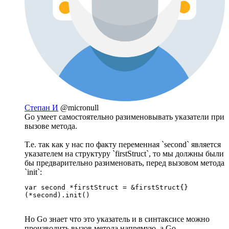
Степан И
@micronull
Go умеет самостоятельно разименовывать указатели при
вызове метода.
Т.е. так как у нас по факту переменная `second` является
указателем на структуру `firstStruct`, то мы должны были
бы предварительно разименовать, перед вызовом метода
`init`:
var second *firstStruct = &firstStruct{} 

(*second).init()
Но Go знает что это указатель и в синтаксисе можно
производить вызов метода напрямую, а Go