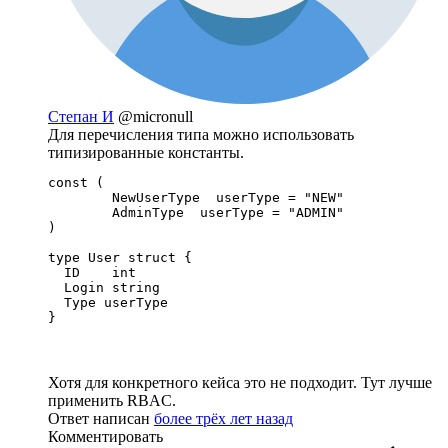
Степан И
@micronull
Для перечисления типа можно использовать
типизированные константы.
const (

	NewUserType  userType = "NEW"

	AdminType  userType = "ADMIN"

)

type User struct {

  ID    int

  Login string

  Type userType

}
Хотя для конкретного кейса это не подходит. Тут лучше
применить RBAC.
Ответ написан
более трёх лет назад
Комментировать