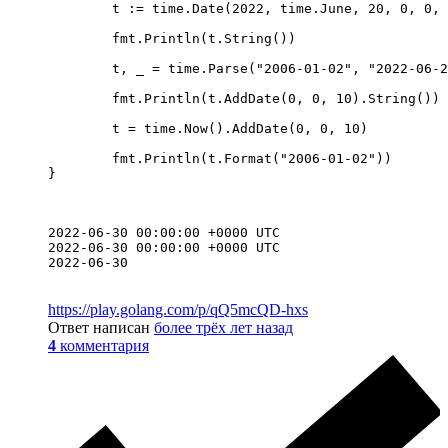
	t := time.Date(2022, time.June, 20, 0, 0, 0, 0, time.UTC).AddDate(0, 0, 10)

	fmt.Println(t.String())

	t, _ = time.Parse("2006-01-02", "2022-06-20")

	fmt.Println(t.AddDate(0, 0, 10).String())

	t = time.Now().AddDate(0, 0, 10)

	fmt.Println(t.Format("2006-01-02"))

}
2022-06-30 00:00:00 +0000 UTC

2022-06-30 00:00:00 +0000 UTC

2022-06-30
https://play.golang.com/p/qQ5mcQD-hxs
Ответ написан
более трёх лет назад
4
комментария