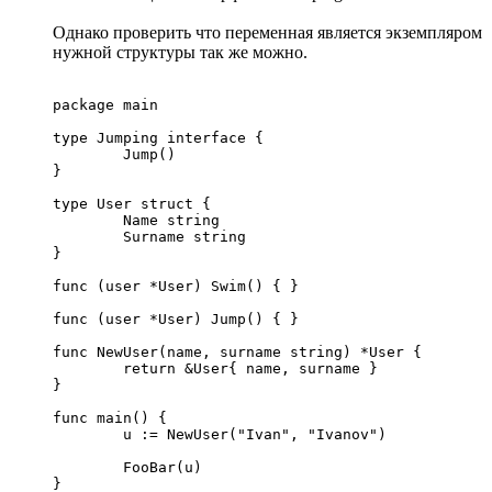
Однако проверить что переменная является экземпляром
нужной структуры так же можно.
package main

type Jumping interface {

	Jump()

}

type User struct {

	Name string

	Surname string

}

func (user *User) Swim() { }

func (user *User) Jump() { }

func NewUser(name, surname string) *User {

	return &User{ name, surname }

}

func main() {

	u := NewUser("Ivan", "Ivanov")

	FooBar(u)

}
