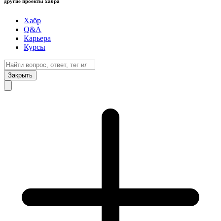
другие проекты хабра
Хабр
Q&A
Карьера
Курсы
Закрыть