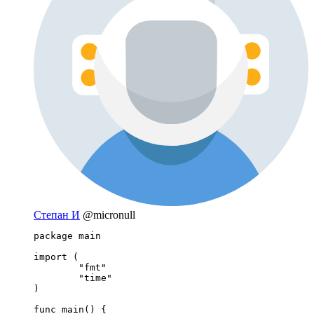
Степан И
@micronull
package main

import (

	"fmt"

	"time"

)

func main() {
