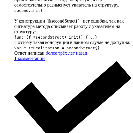
самостоятельно разименует указатель на структуру.
second.init()
У конструкции `&secondStruct{}` нет ошибки, так как
сигнатура метода описывает работу с указателем на
структуру:
func (f *secondStruct) init() {...}
Поэтому такая консрукция в данном случае не доступна:
var f ifRealization = secondStruct{}
Ответ написан
более трёх лет назад
1
комментарий