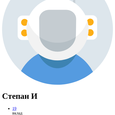
Степан И
19
вклад